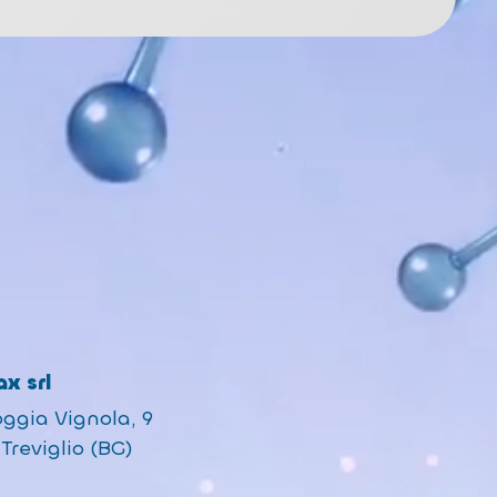
x srl
oggia Vignola, 9
Treviglio (BG)