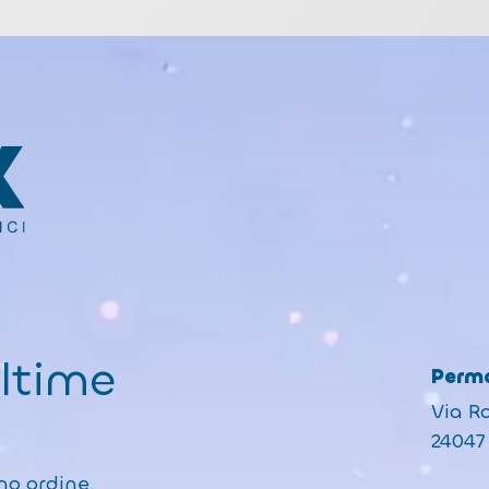
ultime
Perma
Via R
24047 
mo ordine.