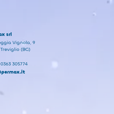
x srl
oggia Vignola, 9
Treviglio (BG)
 0363 305774
@permax.it