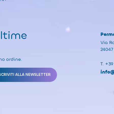
ultime
Perma
Via R
24047 
mo ordine.
T.
+39
info