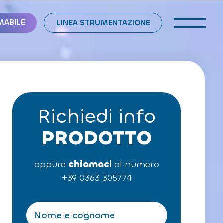
MABILE
LINEA STRUMENTAZIONE
Richiedi info
PRODOTTO
oppure
chiamaci
al numero
+39 0363 305774
N
o