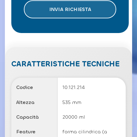
t
INVIA RICHIESTA
t
o
l
a
P
ri
v
a
c
CARATTERISTICHE TECNICHE
y
P
o
li
Codice
10.121.214
c
y
Altezza
535 mm
Capacità
20000 ml
Feature
forma cilindrica (a