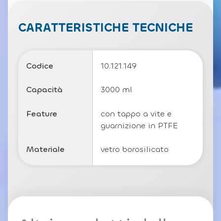
v
a
c
CARATTERISTICHE TECNICHE
y
P
o
li
Codice
10.121.149
c
y
Capacità
3000 ml
Feature
con tappo a vite e
guarnizione in PTFE
Materiale
vetro borosilicato