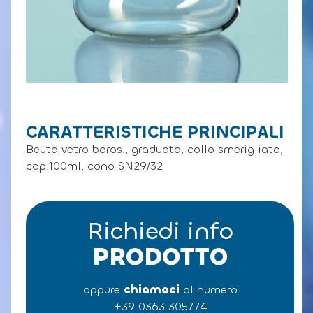
CARATTERISTICHE PRINCIPALI
Beuta vetro boros., graduata, collo smerigliato,
cap.100ml, cono SN29/32
Richiedi info
PRODOTTO
oppure
chiamaci
al numero
+39 0363 305774