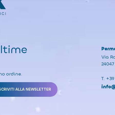
ultime
Perma
Via R
24047 
mo ordine.
T.
+39
info