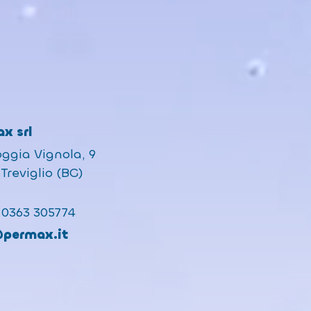
x srl
oggia Vignola, 9
Treviglio (BG)
 0363 305774
@permax.it