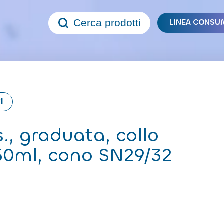
Cerca prodotti
LINEA CONSU
I
., graduata, collo
.50ml, cono SN29/32