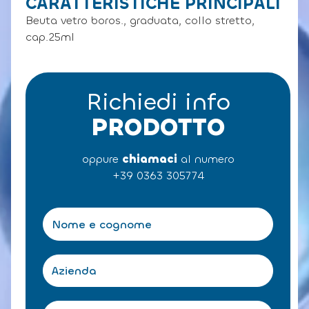
CARATTERISTICHE PRINCIPALI
Beuta vetro boros., graduata, collo stretto,
cap.25ml
Richiedi info
PRODOTTO
oppure
chiamaci
al numero
+39 0363 305774
N
o
m
e
A
e
z
c
i
o
e
T