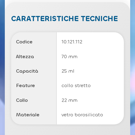
v
a
c
CARATTERISTICHE TECNICHE
y
P
o
li
Codice
10.121.112
c
y
Altezza
70 mm
Capacità
25 ml
Feature
collo stretto
Collo
22 mm
Materiale
vetro borosilicato