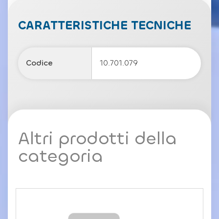
v
a
c
CARATTERISTICHE TECNICHE
y
P
o
li
Codice
10.701.079
c
y
Altri prodotti della
categoria