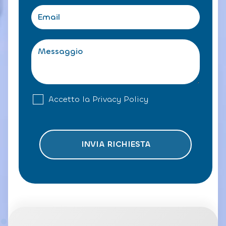
a
e
m
E
f
e
m
o
*
a
n
i
M
o
l
e
*
*
s
s
a
g
A
Accetto la
Privacy Policy
g
c
i
c
o
e
t
INVIA RICHIESTA
t
o
l
a
P
ri
v
a