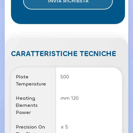
INVIA RICHIESTA
t
o
l
a
P
ri
v
a
c
CARATTERISTICHE TECNICHE
y
P
o
li
Plate
500
c
Temperature
y
Heating
mm 120
Elements
Power
Precision On
± 5