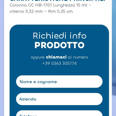
Colonna GC HB-1701 Lunghezza 15 mt –
interno 0,32 mm – film 0,25 um
Richiedi info
PRODOTTO
oppure
chiamaci
al numero
+39 0363 305774
N
o
m
e
A
e
z
c
i
o
e
T
g
n