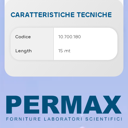
v
a
c
CARATTERISTICHE TECNICHE
y
P
o
li
Codice
10.700.180
c
y
Length
15 mt