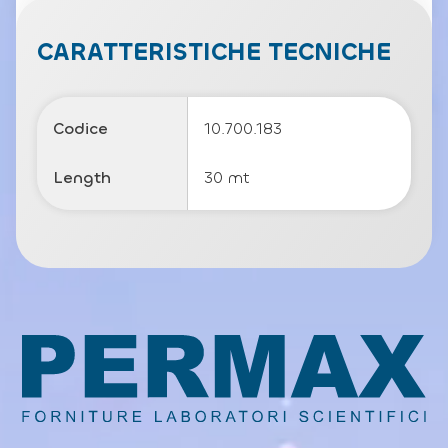
v
a
c
CARATTERISTICHE TECNICHE
y
P
o
li
Codice
10.700.183
c
y
Length
30 mt