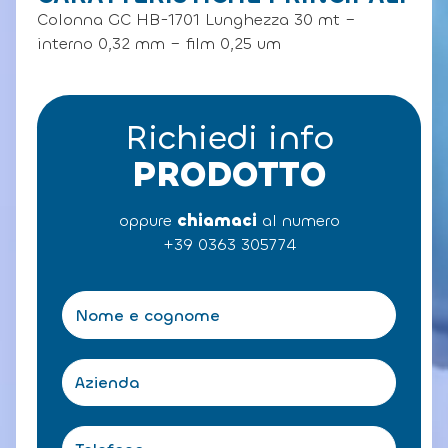
Colonna GC HB-1701 Lunghezza 30 mt –
interno 0,32 mm – film 0,25 um
Richiedi info
PRODOTTO
oppure
chiamaci
al numero
+39 0363 305774
N
o
m
e
A
e
z
c
i
o
e
T
g
n