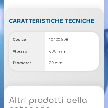
ri
v
a
c
CARATTERISTICHE TECNICHE
y
P
o
li
Codice
10.120.508
c
y
Altezza
600 mm
Diameter
30 mm
Altri prodotti della