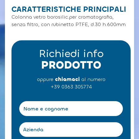
CARATTERISTICHE PRINCIPALI
Colonna vetro borosilic.per cromatografia,
senza filtro, con rubinetto PTFE, d.30 h.600mm
Richiedi info
PRODOTTO
oppure
chiamaci
al numero
+39 0363 305774
N
o
m
e
A
e
z
c
i