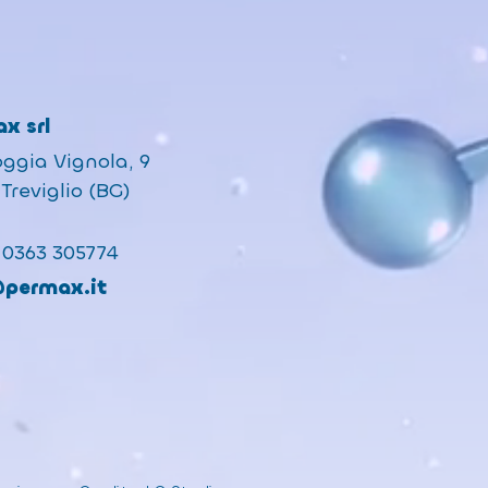
x srl
oggia Vignola, 9
Treviglio (BG)
 0363 305774
@permax.it