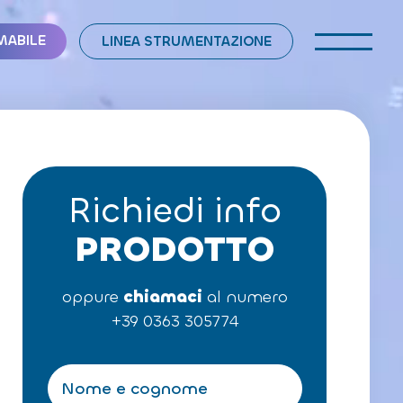
MABILE
LINEA STRUMENTAZIONE
Richiedi info
PRODOTTO
oppure
chiamaci
al numero
+39 0363 305774
N
o