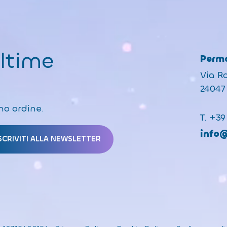
ultime
Perma
Via R
24047 
mo ordine.
T.
+39
info