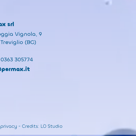
x srl
oggia Vignola, 9
Treviglio (BG)
 0363 305774
@permax.it
 privacy
-
Credits:
LO Studio