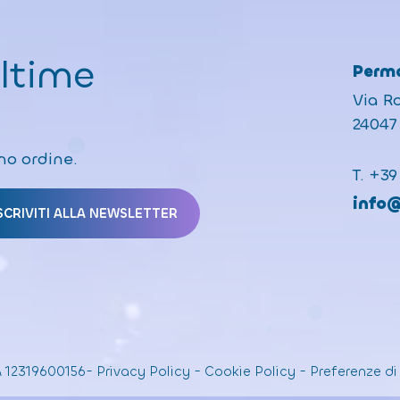
ultime
Perma
Via R
24047 
mo ordine.
T.
+39
info
A 12319600156
-
Privacy Policy
-
Cookie Policy
-
Preferenze di