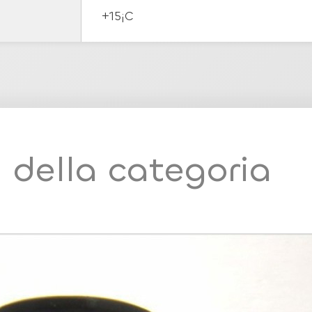
+15¡C
i della categoria