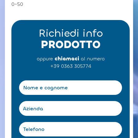
0-50
Richiedi info
PRODOTTO
oppure
chiamaci
al numero
+39 0363 305774
N
o
m
e
A
e
z
c
i
o
e
T
g
n
e
n
d
l