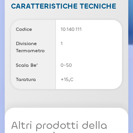
c
CARATTERISTICHE TECNICHE
y
P
o
li
Codice
10.140.111
c
y
Divisione
1
Termometro
Scala Be'
0-50
Taratura
+15¡C
Altri prodotti della