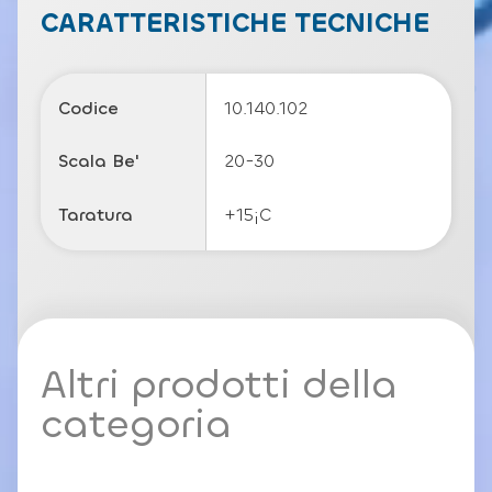
c
CARATTERISTICHE TECNICHE
y
P
o
li
Codice
10.140.102
c
y
Scala Be'
20-30
Taratura
+15¡C
Altri prodotti della
categoria