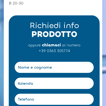
B 20-30
Richiedi info
PRODOTTO
oppure
chiamaci
al numero
+39 0363 305774
N
o
m
e
A
e
z
c
i
o
e
T
g
n
e
n
d
l