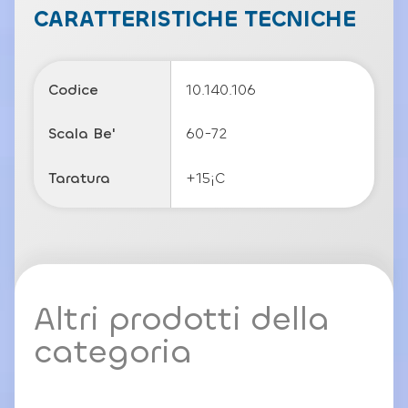
c
CARATTERISTICHE TECNICHE
y
P
o
li
Codice
10.140.106
c
y
Scala Be'
60-72
Taratura
+15¡C
Altri prodotti della
categoria