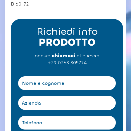
B 60-72
Richiedi info
PRODOTTO
oppure
chiamaci
al numero
+39 0363 305774
N
o
m
e
A
e
z
c
i
o
e
T
g
n
e
n
d
l