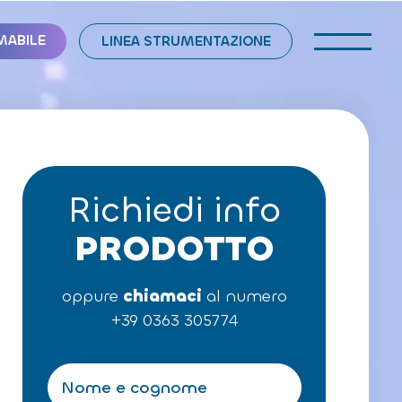
MABILE
LINEA STRUMENTAZIONE
Richiedi info
PRODOTTO
oppure
chiamaci
al numero
+39 0363 305774
N
o