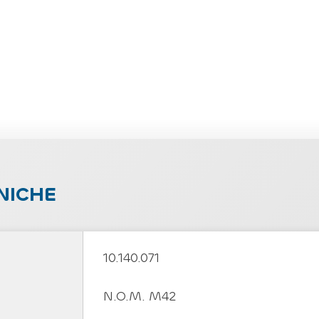
NICHE
10.140.071
N.O.M. M42