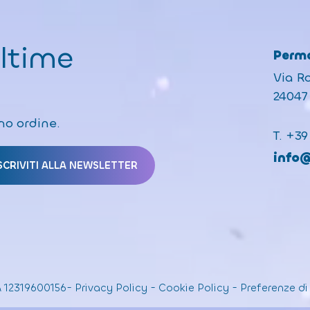
ultime
Perma
Via R
24047 
mo ordine.
T.
+39
info
A 12319600156
-
Privacy Policy
-
Cookie Policy
-
Preferenze di