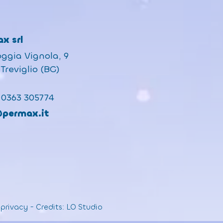
x srl
oggia Vignola, 9
Treviglio (BG)
 0363 305774
@permax.it
 privacy
-
Credits:
LO Studio