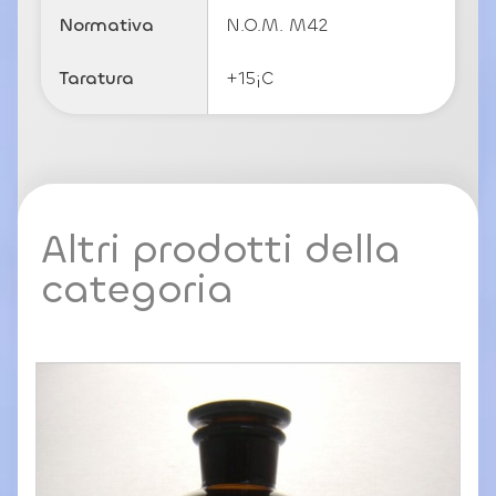
y
Normativa
N.O.M. M42
Taratura
+15¡C
Altri prodotti della
categoria