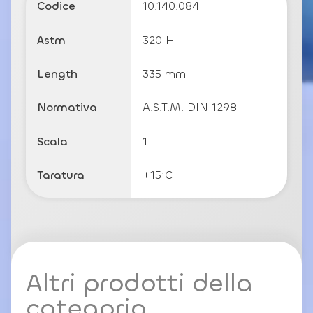
li
Codice
10.140.084
c
y
Astm
320 H
Length
335 mm
Normativa
A.S.T.M. DIN 1298
Scala
1
Taratura
+15¡C
Altri prodotti della
categoria