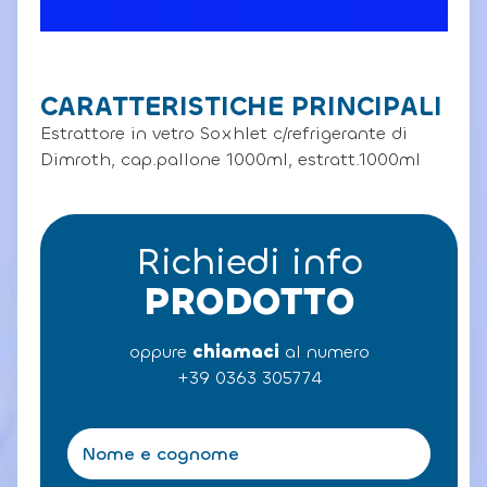
CARATTERISTICHE PRINCIPALI
Estrattore in vetro Soxhlet c/refrigerante di
Dimroth, cap.pallone 1000ml, estratt.1000ml
Richiedi info
PRODOTTO
oppure
chiamaci
al numero
+39 0363 305774
N
o
m