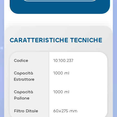
o
l
a
P
ri
v
a
c
CARATTERISTICHE TECNICHE
y
P
o
li
Codice
10.100.237
c
y
Capacità
1000 ml
Estrattore
Capacità
1000 ml
Pallone
Filtro Ditale
60x275 mm