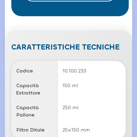
o
l
a
P
ri
v
a
c
CARATTERISTICHE TECNICHE
y
P
o
li
Codice
10.100.233
c
y
Capacità
150 ml
Estrattore
Capacità
250 ml
Pallone
Filtro Ditale
25x150 mm