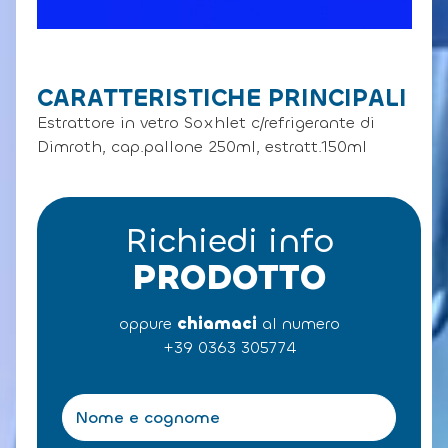
CARATTERISTICHE PRINCIPALI
Estrattore in vetro Soxhlet c/refrigerante di
Dimroth, cap.pallone 250ml, estratt.150ml
Richiedi info
PRODOTTO
oppure
chiamaci
al numero
+39 0363 305774
N
o
m