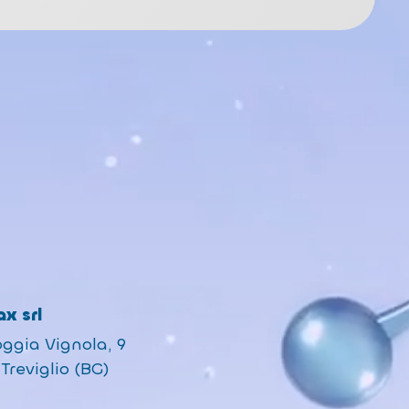
x srl
oggia Vignola, 9
Treviglio (BG)