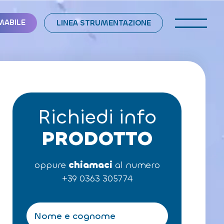
MABILE
LINEA STRUMENTAZIONE
Richiedi info
PRODOTTO
oppure
chiamaci
al numero
+39 0363 305774
N
o