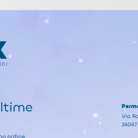
ultime
Perma
Via R
24047 
mo ordine.