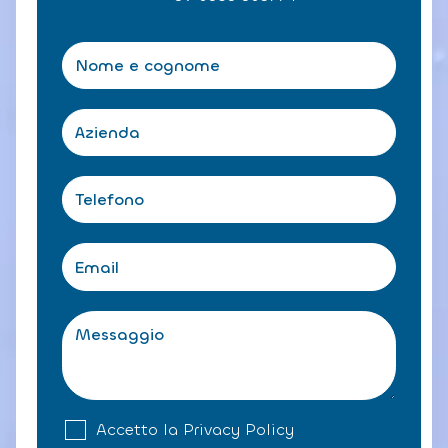
N
o
m
e
A
e
z
c
i
o
e
T
g
n
e
n
d
l
o
a
e
m
E
f
e
m
o
*
a
n
i
M
o
l
e
*
*
s
s
a
g
A
Accetto la
Privacy Policy
g