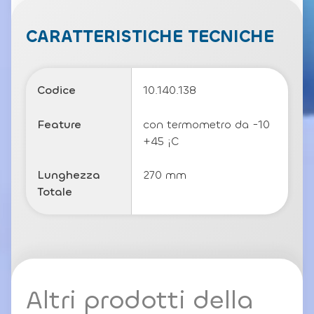
v
a
c
CARATTERISTICHE TECNICHE
y
P
o
li
Codice
10.140.138
c
y
Feature
con termometro da -10
+45 ¡C
Lunghezza
270 mm
Totale
Altri prodotti della