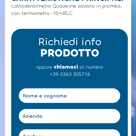
Lattodensimetro Quavenne zavorra in piombo,
con termometro -10+45¡C
Richiedi info
PRODOTTO
oppure
chiamaci
al numero
+39 0363 305774
N
o
m
e
A
e
z
c
i
o
e
T
g
n