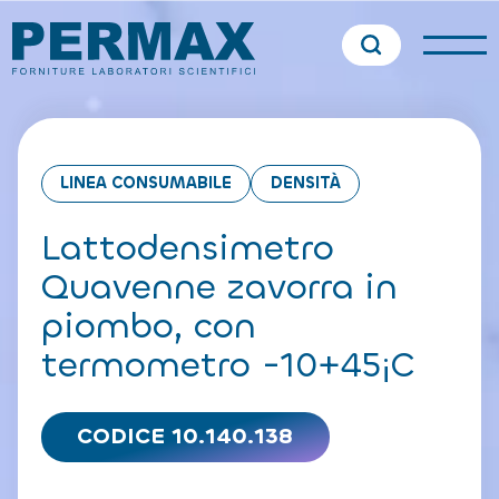
LINEA CONSUMABILE
DENSITÀ
Lattodensimetro
Quavenne zavorra in
piombo, con
termometro -10+45¡C
CODICE 10.140.138