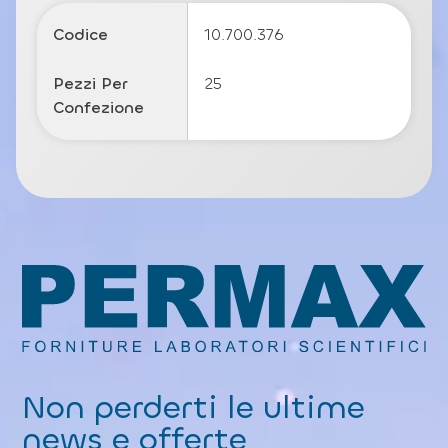
o
li
Codice
10.700.376
c
y
Pezzi Per
25
Confezione
Non perderti le ultime
news e offerte