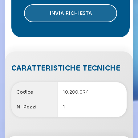
o
e
t
INVIA RICHIESTA
t
o
l
a
P
ri
v
a
c
CARATTERISTICHE TECNICHE
y
P
o
li
Codice
10.200.094
c
y
N. Pezzi
1