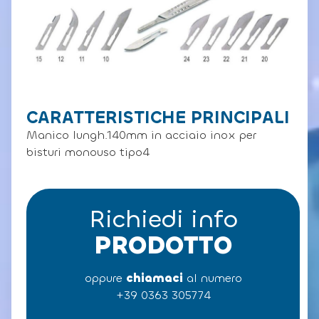
CARATTERISTICHE PRINCIPALI
Manico lungh.140mm in acciaio inox per
bisturi monouso tipo4
Richiedi info
PRODOTTO
oppure
chiamaci
al numero
+39 0363 305774