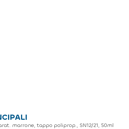
NCIPALI
tarat. marrone, tappo poliprop., SN12/21, 50ml