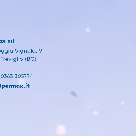
x srl
oggia Vignola, 9
Treviglio (BG)
 0363 305774
@permax.it