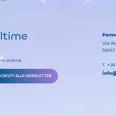
ultime
Perma
Via R
24047 
mo ordine.
T.
+39
info