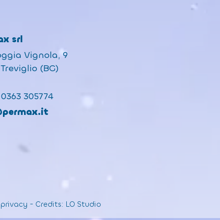
x srl
oggia Vignola, 9
Treviglio (BG)
 0363 305774
@permax.it
 privacy
-
Credits:
LO Studio