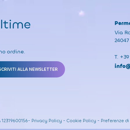
ultime
Perma
Via R
24047 
mo ordine.
T.
+39
info
A 12319600156
-
Privacy Policy
-
Cookie Policy
-
Preferenze di