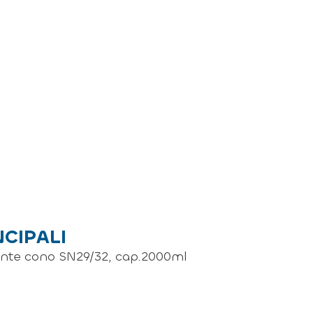
NCIPALI
ante cono SN29/32, cap.2000ml