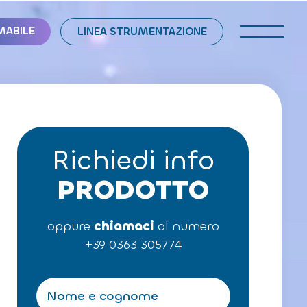
MABILE
LINEA STRUMENTAZIONE
Richiedi info
PRODOTTO
oppure
chiamaci
al numero
+39 0363 305774
N
o