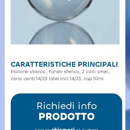
CARATTERISTICHE PRINCIPALI
Pallone v.boros., fondo sferico, 2 colli smer.,
cono centr.14/23 later.incl.14/23, cap.10ml
Richiedi info
PRODOTTO
oppure
chiamaci
al numero