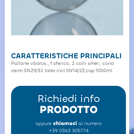
CARATTERISTICHE PRINCIPALI
Pallone v.boros., f.sferico, 2 colli smer., cono
centr.SN29/32 later.incl.SN14/23,cap.1000ml
Richiedi info
PRODOTTO
oppure
chiamaci
al numero
+39 0363 305774