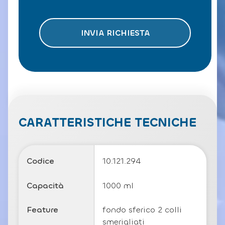
i
c
o
e
t
INVIA RICHIESTA
t
o
l
a
P
ri
v
a
c
CARATTERISTICHE TECNICHE
y
P
o
li
Codice
10.121.294
c
y
Capacità
1000 ml
Feature
fondo sferico 2 colli
smerigliati