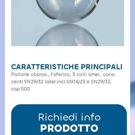
CARATTERISTICHE PRINCIPALI
Pallone v.boros., f.sferico, 3 colli smer., cono
centr.SN29/32 later.incl.SN14/23 e SN29/32,
cap.500
Richiedi info
PRODOTTO