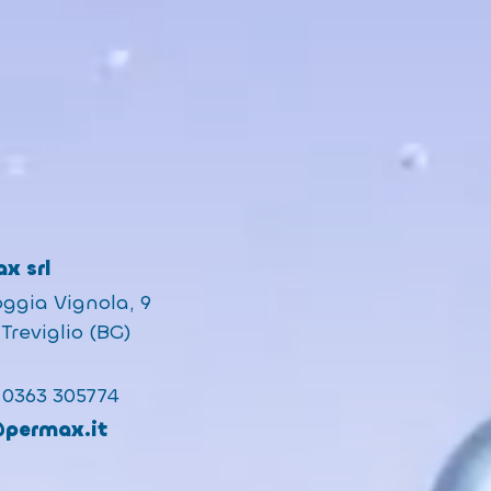
x srl
oggia Vignola, 9
Treviglio (BG)
 0363 305774
@permax.it