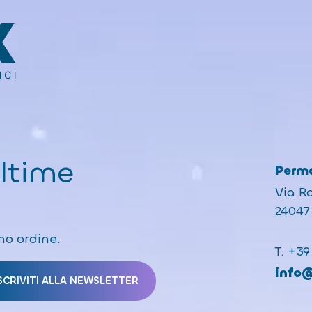
ultime
Perma
Via R
24047 
mo ordine.
T.
+39
info