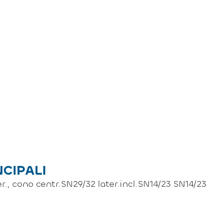
NCIPALI
smer., cono centr.SN29/32 later.incl.SN14/23 SN14/23