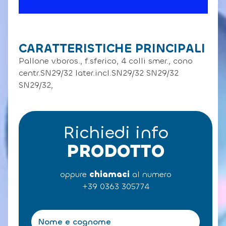
CARATTERISTICHE PRINCIPALI
Pallone v.boros., f.sferico, 4 colli smer., cono
centr.SN29/32 later.incl.SN29/32 SN29/32
SN29/32,
Richiedi info
PRODOTTO
oppure
chiamaci
al numero
+39 0363 305774
N
o