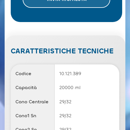
t
o
l
a
P
ri
v
a
c
CARATTERISTICHE TECNICHE
y
P
o
li
Codice
10.121.389
c
y
Capacità
20000 ml
Cono Centrale
29/32
Cono1 Sn
29/32
Cono2 Sn
29/32