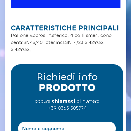
CARATTERISTICHE PRINCIPALI
Pallone v.boros., f.sferico, 4 colli smer., cono
centr.SN45/40 later.incl.SN14/23 SN29/32
SN29/32,
Richiedi info
PRODOTTO
oppure
chiamaci
al numero
+39 0363 305774
N
o