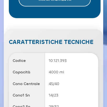
t
o
l
a
P
ri
v
a
c
CARATTERISTICHE TECNICHE
y
P
o
li
Codice
10.121.393
c
y
Capacità
4000 ml
Cono Centrale
45/40
Cono1 Sn
14/23
Cono2 Sn
29/32