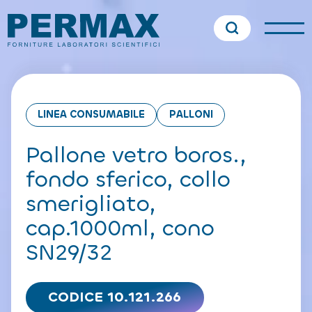
LINEA CONSUMABILE
PALLONI
Pallone vetro boros.,
fondo sferico, collo
smerigliato,
cap.1000ml, cono
SN29/32
CODICE 10.121.266