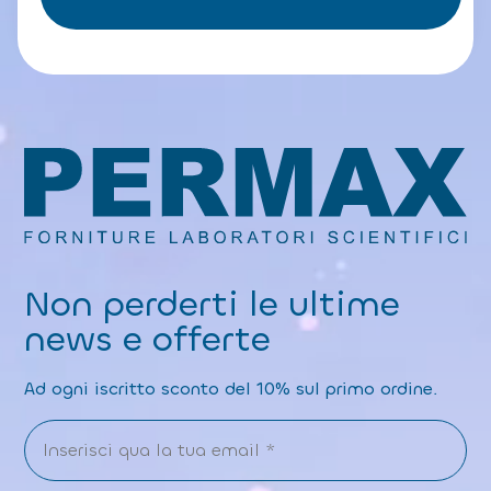
a
P
ri
v
a
c
y
P
o
li
c
y
Non perderti le ultime
news e offerte
Ad ogni iscritto sconto del 10% sul primo ordine.