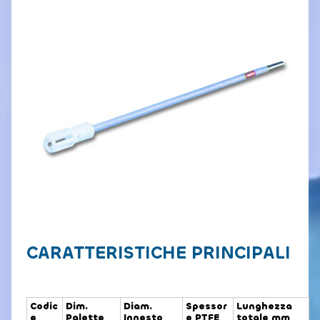
CARATTERISTICHE PRINCIPALI
Codic
Dim.
Diam.
Spessor
Lunghezza
e
Palette
Innesto
e PTFE
totale mm