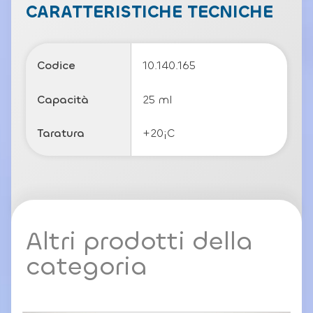
c
CARATTERISTICHE TECNICHE
y
P
o
li
Codice
10.140.165
c
y
Capacità
25 ml
Taratura
+20¡C
Altri prodotti della
categoria