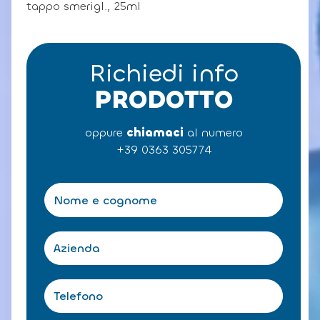
tappo smerigl., 25ml
Richiedi info
PRODOTTO
oppure
chiamaci
al numero
+39 0363 305774
N
o
m
e
A
e
z
c
i
o
e
T
g
n
e
n
d
l
o