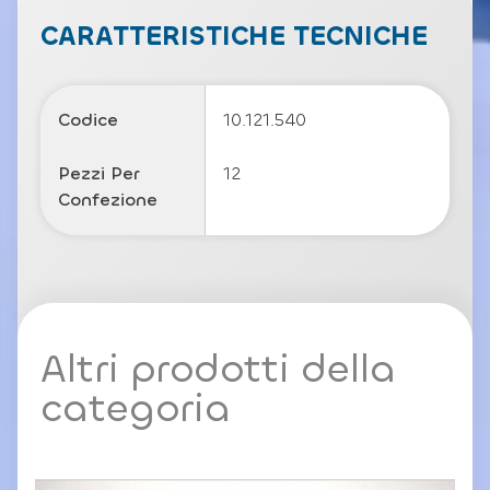
a
c
CARATTERISTICHE TECNICHE
y
P
o
li
Codice
10.121.540
c
y
Pezzi Per
12
Confezione
Altri prodotti della
categoria