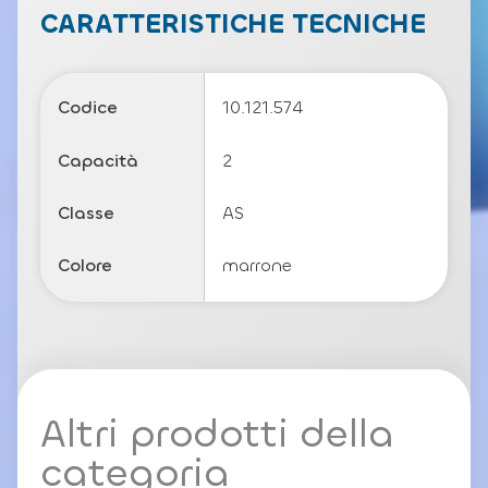
c
CARATTERISTICHE TECNICHE
y
P
o
li
Codice
10.121.574
c
y
Capacità
2
Classe
AS
Colore
marrone
Altri prodotti della
categoria