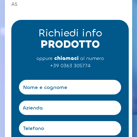
AS
Richiedi info
PRODOTTO
oppure
chiamaci
al numero
+39 0363 305774
N
o
m
e
A
e
z
c
i
o
e
T
g
n
e
n
d
l