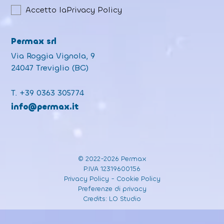
Accetto la
Privacy Policy
Permax srl
Via Roggia Vignola, 9
24047 Treviglio (BG)
T.
+39 0363 305774
info@permax.it
© 2022-2026 Permax
P.IVA 12319600156
Privacy Policy
-
Cookie Policy
Preferenze di privacy
Credits:
LO Studio
Informativa sulla raccolta