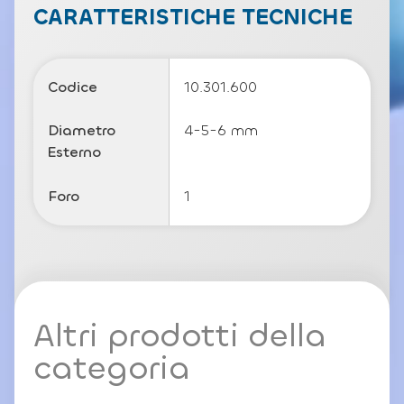
c
CARATTERISTICHE TECNICHE
y
P
o
li
Codice
10.301.600
c
y
Diametro
4-5-6 mm
Esterno
Foro
1
Altri prodotti della
categoria