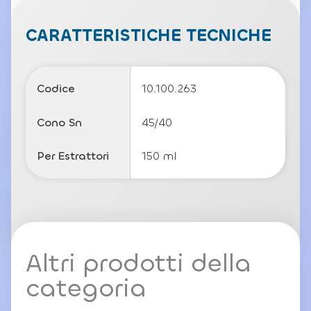
v
a
c
CARATTERISTICHE TECNICHE
y
P
o
li
Codice
10.100.263
c
y
Cono Sn
45/40
Per Estrattori
150 ml
Altri prodotti della
categoria