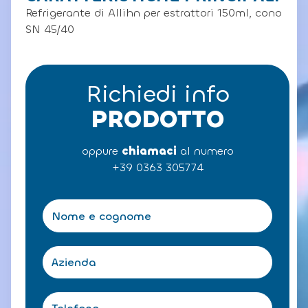
Refrigerante di Allihn per estrattori 150ml, cono
SN 45/40
Richiedi info
PRODOTTO
oppure
chiamaci
al numero
+39 0363 305774
N
o
m
e
A
e
z
c
i
o
e
T
g
n