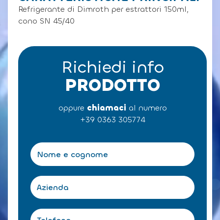
Refrigerante di Dimroth per estrattori 150ml,
cono SN 45/40
Richiedi info
PRODOTTO
oppure
chiamaci
al numero
+39 0363 305774
N
o
m
e
A
e
z
c
i
o
e
T
g
n