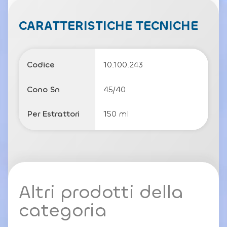
v
a
c
CARATTERISTICHE TECNICHE
y
P
o
li
Codice
10.100.243
c
y
Cono Sn
45/40
Per Estrattori
150 ml
Altri prodotti della
categoria