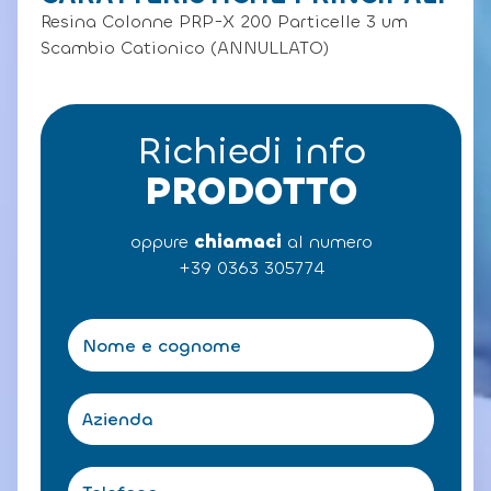
Resina Colonne PRP-X 200 Particelle 3 um
Scambio Cationico (ANNULLATO)
Richiedi info
PRODOTTO
oppure
chiamaci
al numero
+39 0363 305774
N
o
m
e
A
e
z
c
i
o
e
T
g
n