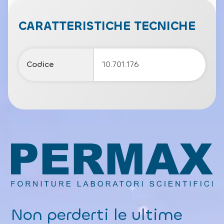
v
a
c
CARATTERISTICHE TECNICHE
y
P
o
li
Codice
10.701.176
c
y
Non perderti le ultime