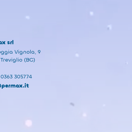
x srl
oggia Vignola, 9
Treviglio (BG)
 0363 305774
@permax.it