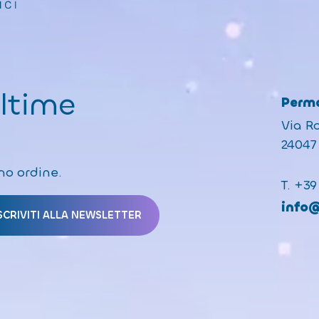
ultime
Perma
Via R
24047 
mo ordine.
T.
+39
info