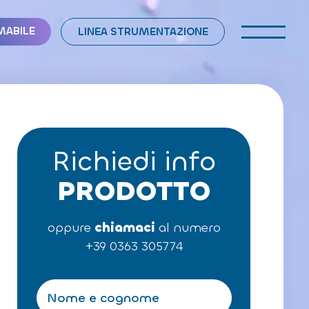
MABILE
LINEA STRUMENTAZIONE
Richiedi info
PRODOTTO
oppure
chiamaci
al numero
+39 0363 305774
N
o