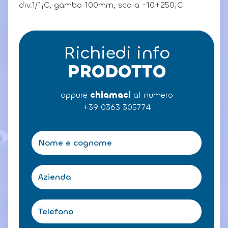
div.1/1¡C, gambo 100mm, scala -10+250¡C
Richiedi info
PRODOTTO
oppure
chiamaci
al numero
+39 0363 305774
N
o
m
e
A
e
z
c
i
o
e
T
g
n
e
n
d
l
o