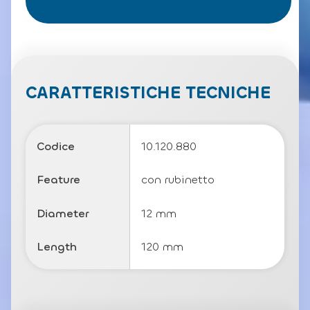
l
a
P
ri
v
a
c
CARATTERISTICHE TECNICHE
y
P
o
li
Codice
10.120.880
c
y
Feature
con rubinetto
Diameter
12 mm
Length
120 mm