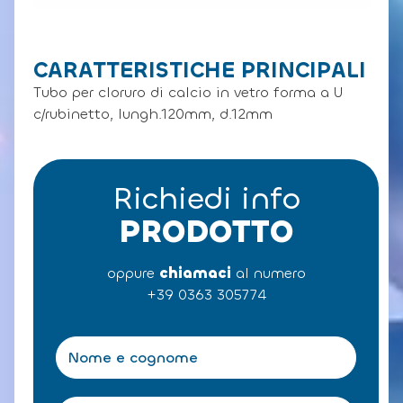
CARATTERISTICHE PRINCIPALI
Tubo per cloruro di calcio in vetro forma a U
c/rubinetto, lungh.120mm, d.12mm
Richiedi info
PRODOTTO
oppure
chiamaci
al numero
+39 0363 305774
N
o
m
e