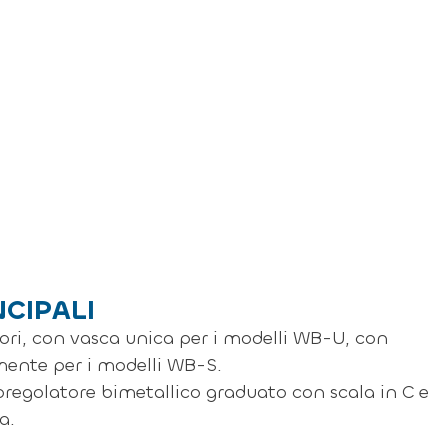
NCIPALI
ori, con vasca unica per i modelli WB-U, con
mente per i modelli WB-S.
oregolatore bimetallico graduato con scala in C e
a.