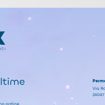
ultime
Perma
Via R
24047 
mo ordine.