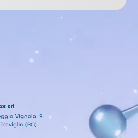
x srl
oggia Vignola, 9
Treviglio (BG)