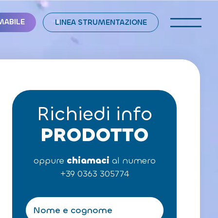
MABILE
LINEA STRUMENTAZIONE
Richiedi info
PRODOTTO
oppure
chiamaci
al numero
+39 0363 305774
N
o